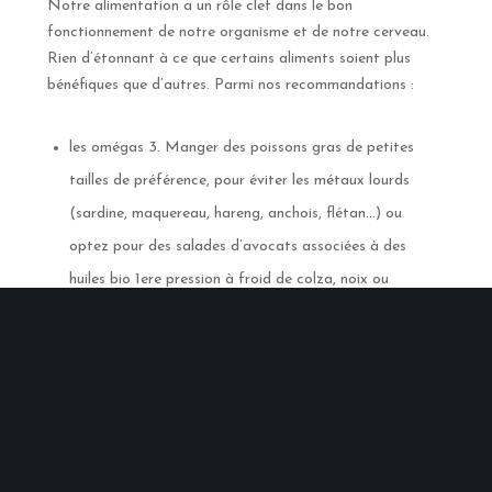
Notre alimentation a un rôle clef dans le bon
fonctionnement de notre organisme et de notre cerveau.
Rien d’étonnant à ce que certains aliments soient plus
bénéfiques que d’autres. Parmi nos recommandations :
les omégas 3. Manger des poissons gras de petites
tailles de préférence, pour éviter les métaux lourds
(sardine, maquereau, hareng, anchois, flétan…) ou
optez pour des salades d’avocats associées à des
huiles bio 1ere pression à froid de colza, noix ou
cameline. Abusez des fruits de mer (palourdes, moules,
crevettes sauvages, homard…) A défaut, optez pour
des suppléments.
les aliments riches en précurseur de dopamine
(amandes, avocats, bananes, graine de sésame,
fromages, viandes, poissons…)