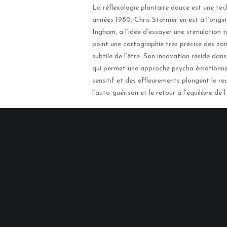
La réflexologie plantaire douce est une tec
années 1980. Chris Stormer en est à l’origin
Ingham, a l’idée d’essayer une stimulation tr
point une cartographie très précise des zo
subtile de l’être. Son innovation réside dan
qui permet une approche psycho émotionnell
sensitif et des effleurements plongent le re
l’auto-guérison et le retour à l’équilibre de 
Cette méthode, enseignée en France par Elsk
une détente rapide, un lacher prise et une 
La réflexologie plantaire douce est global
rééquilibrer selon son propre rythme.
Faites
Indications thérapeutiqu
Relaxation profonde