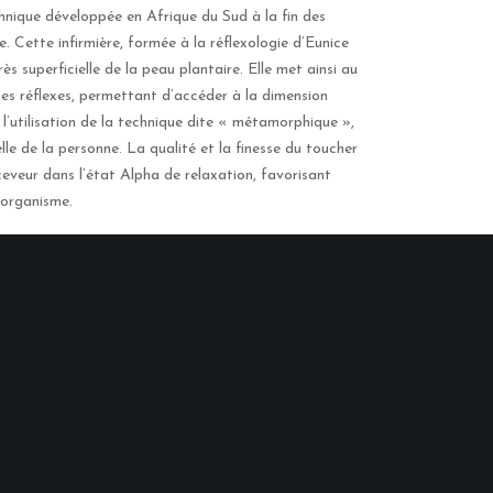
hnique développée en Afrique du Sud à la fin des
e. Cette infirmière, formée à la réflexologie d’Eunice
ès superficielle de la peau plantaire. Elle met ainsi au
nes réflexes, permettant d’accéder à la dimension
s l’utilisation de la technique dite « métamorphique »,
e de la personne. La qualité et la finesse du toucher
ceveur dans l’état Alpha de relaxation, favorisant
l’organisme.
e Miles à l’IFS (institut français du Shiatsu), permet
reconnection à soi même.
e et complète, elle permet à chaque organisme de se
 le test
!
es