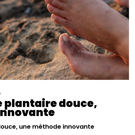
e
e plantaire douce,
innovante
e douce, une méthode innovante